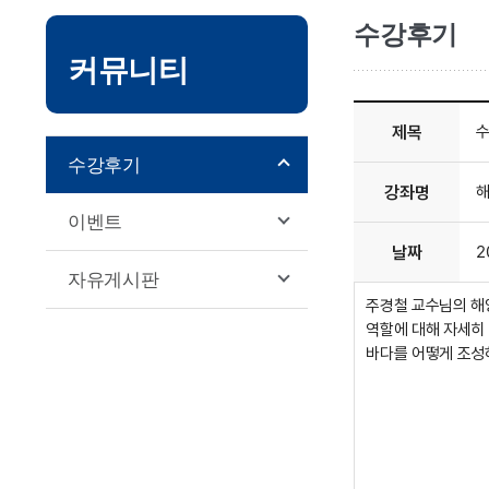
서브
수강후기
커뮤니티
본문영역
제목
수
수강후기
강좌명
해
이벤트
날짜
2
자유게시판
주경철 교수님의 해
역할에 대해 자세히
바다를 어떻게 조성