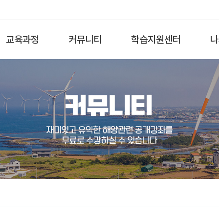
교육과정
커뮤니티
학습지원센터
나
전체
수강후기
공지사항
해양과학·환경
이벤트
자료실
해양영토·역사
자유게시판
FAQ
해양산업
Q&A
해양문화
해양진로