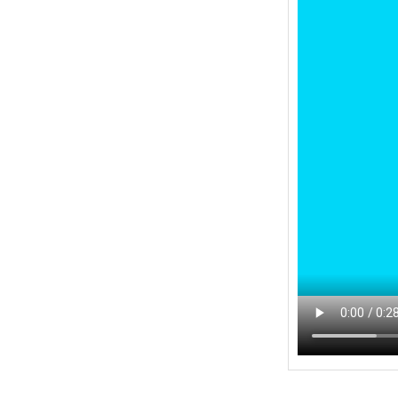
더
새롭고