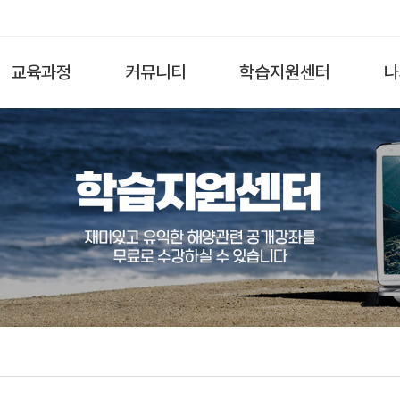
교육과정
커뮤니티
학습지원센터
나
전체
수강후기
공지사항
해양과학·환경
이벤트
자료실
해양영토·역사
자유게시판
FAQ
해양산업
Q&A
해양문화
해양진로