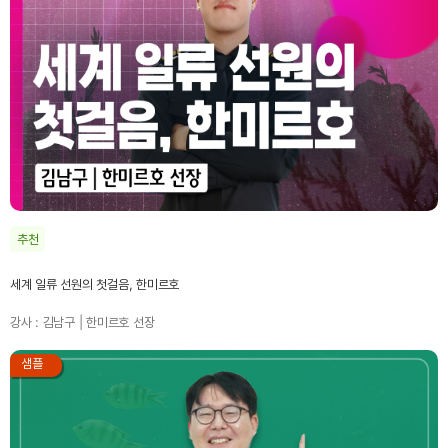
추천
세계 일류 선원의 첫걸음, 한미르호
강사 : 김남구 | 한미르호 선장
샘플