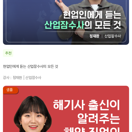
추천
현업인에게 듣는 산업잠수사의 모든 것
강사 : 정재환 | 산업잠수사
샘플