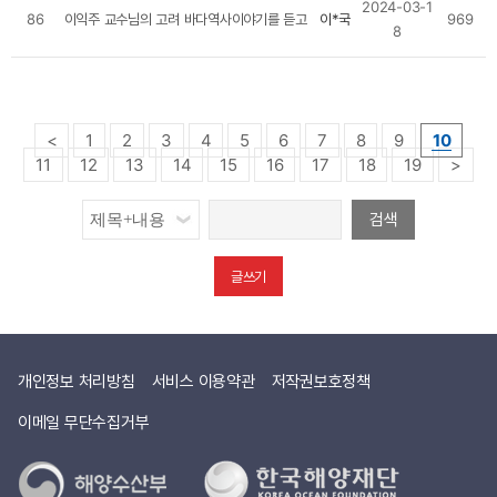
2024-03-1
86
이익주 교수님의 고려 바다역사이야기를 듣고
이*국
969
8
이전
<
1
2
3
4
5
6
7
8
9
10
페이지
다음
11
12
13
14
15
16
17
18
19
>
페이지
검색
글쓰기
개인정보 처리방침
서비스 이용약관
저작권보호정책
이메일 무단수집거부