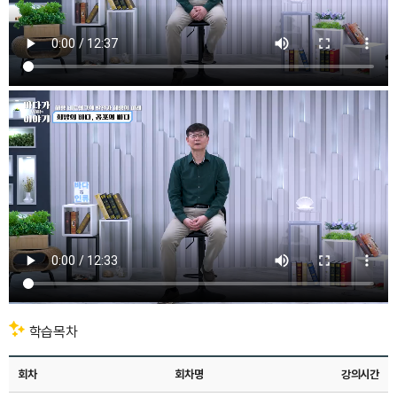
안녕하세요.
학습목차
저는
서울대학교
역사학부에서
회차
회차명
강의시간
서양사를