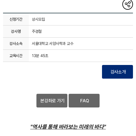
해당
게시글
링크
복사하기
신청기간
상시모집
강사명
주경철
강사소속
서울대학교 서양사학과 교수
교육시간
13분 45초
강사소개
본강좌로 가기
FAQ
"역사를 통해 바라보는 미래의 바다"