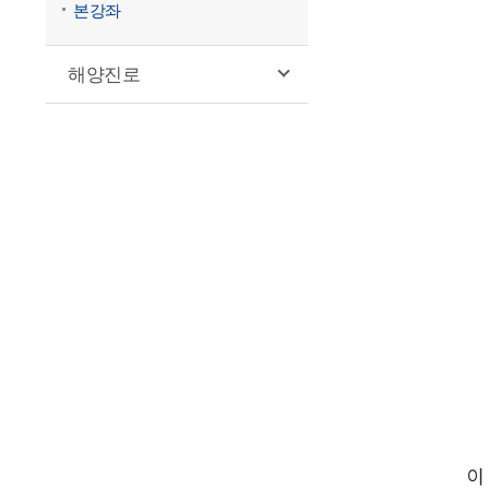
본강좌
해양진로
이