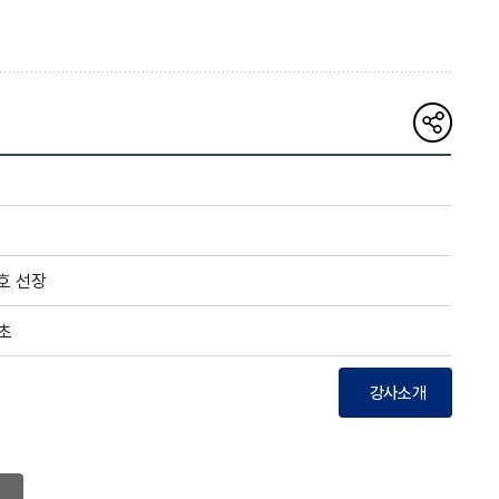
해당
게시글
링크
복사하기
호 선장
4초
강사소개