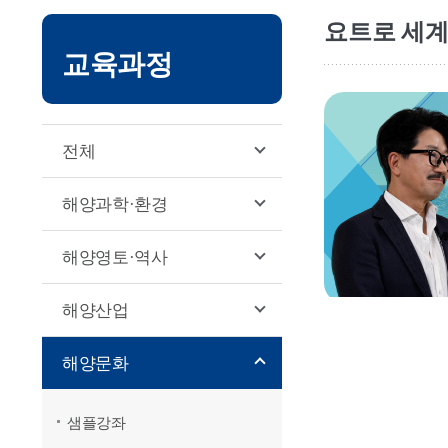
서브
요트로 세계
교육과정
본문영역
전체
해양과학·환경
해양영토·역사
해양산업
해양문화
샘플강좌