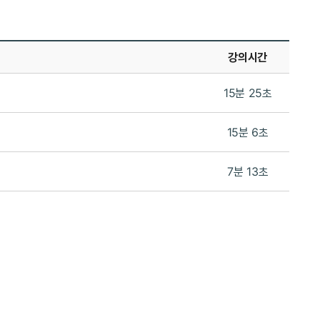
강의시간
15분 25초
15분 6초
7분 13초