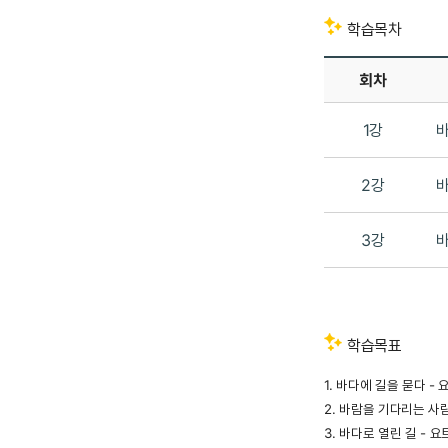
학습목차
회차
1강
바
2강
바
3강
바
학습목표
1. 바다에 길을 묻다 -
2. 바람을 기다리는 사람
3. 바다로 열린 길 - 