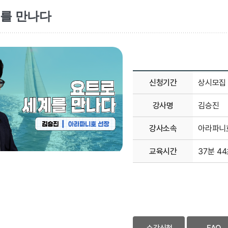
를 만나다
신청기간
상시모집
강사명
김승진
강사소속
아라파니
교육시간
37분 4
수강신청
FAQ