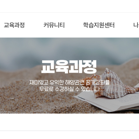
교육과정
커뮤니티
학습지원센터
나
전체
수강후기
공지사항
해양과학·환경
이벤트
자료실
해양영토·역사
자유게시판
FAQ
해양산업
Q&A
해양문화
해양진로