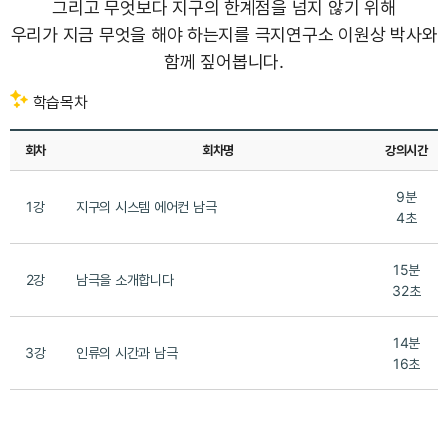
그리고 무엇보다 지구의 한계점을 넘지 않기 위해
우리가 지금 무엇을 해야 하는지를 극지연구소 이원상 박사와
함께 짚어봅니다.
학습목차
회차
회차명
강의시간
9분
1강
지구의 시스템 에어컨 남극
4초
15분
2강
남극을 소개합니다
32초
14분
3강
인류의 시간과 남극
16초