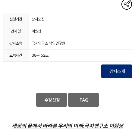
해당
게시글
링크
복사하기
신청기간
상시모집
강사명
이원상
강사소속
극지연구소 책임연구원
교육시간
38분 52초
강사소개
수강신청
FAQ
세상의 끝에서 바라본 우리의 미래:극지연구소 이원상