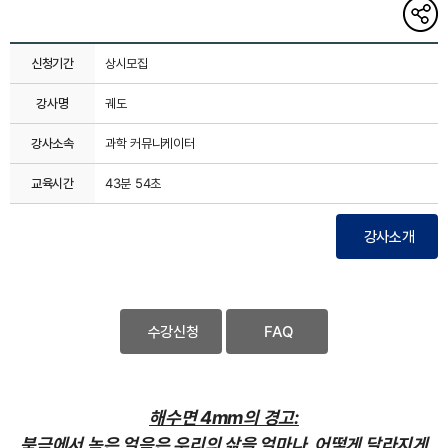
해당
게시글
링크
복사하기
신청기간
상시모집
강사명
궤도
강사소속
과학 커뮤니케이터
교육시간
43분 54초
강사소개
수강신청
FAQ
해수면 4mm의 경고:
북극에서 녹은 얼음은 우리의 삶을 얼마나, 어떻게 달라지게