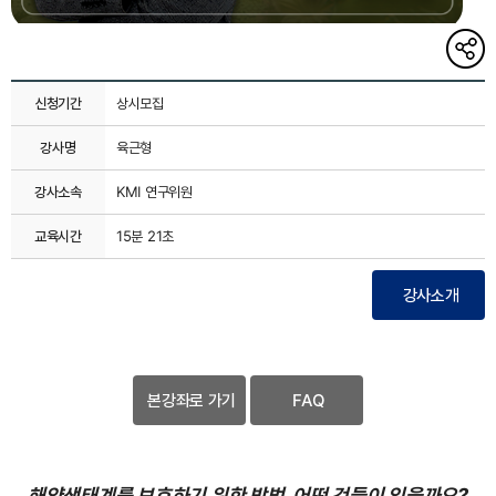
해당
게시글
링크
복사하기
신청기간
상시모집
강사명
육근형
강사소속
KMI 연구위원
교육시간
15분 21초
강사소개
본강좌로 가기
FAQ
해양생태계를 보호하기 위한 방법, 어떤 것들이 있을까요?