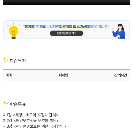
[해양생태계를
보전하는
방법]
안녕하세요.
저는
한국해양수산개발원에
근무하는
육근형이라고
합니다.
제가
학습목차
근무하는
한국해양수산개발원은
회차
회차명
강의시간
해운
·
항만
관련
산업
학습목표
발전을
위한
제1강 <해양보호구역 지정과 관리>
정책개발을
제2강 <해양보호생물 보호와 복원>
비롯해
제3강 <해양환경보호를 위한 국제협약>
해양환경
분야와