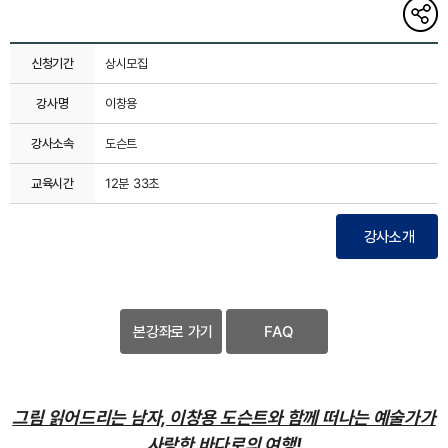
해당
게시글
링크
복사하기
신청기간
상시모집
강사명
이창용
강사소속
도슨트
교육시간
12분 33초
강사소개
본강좌로 가기
FAQ
그림 읽어드리는 남자, 이창용 도슨트와 함께 떠나는 예술가가
사랑한 바다로의 여행!