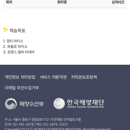
회차
회차명
강의시간
이야기를
함께
나눠볼까
하는데요.
"앙리
학습목표
마티스,
파블로
1. 앙리 마티스
피카소,
2. 파블로 피카소
마르크
3. 로렌스 알마 타데마
샤갈"
그리고
피에르
오귀스트
르누아르까지
개인정보 처리방침
서비스 이용약관
저작권보호정책
누구나
한
이메일 무단수집거부
번쯤은
들어본
적이
있는
많은
이들이
주 소: 서울시 종로구 창경궁로 112-7(인의동) 인의빌딩 4층
전 화:
02-741-5278
| 팩스: 02-3673-3312
사랑하는
Copyright 2023 ⓒ KOREA OCEAN FOUNDATION. All rights reserved.