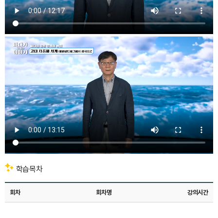
안녕하세요.
학습목차
저는
서울대학교
역사학부에서
회차
회차명
강의시간
서양사를
연구하고
강의하는