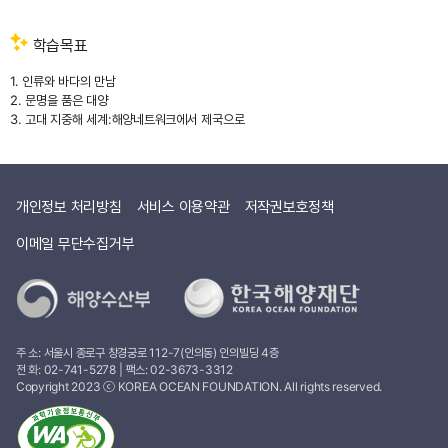
주경철입니다.
여러분,
학습목표
혹시
인류의
1. 인류와 바다의 만남
역사를
2. 문명을 품은 대양
이야기할
3. 고대 지중해 세계:해양네트워크에서 제국으로
때
대륙
중심의
역사가
떠오르시나요?
개인정보 처리방침
서비스 이용약관
저작권보호정책
인간은
육상에서
이메일 무단수집거부
살아가는
존재이니
그거야
당연해
보입니다만,
주 소: 서울시 종로구 창경궁로 112-7(인의동) 인의빌딩 4층
저는
전 화:
02-741-5278
| 팩스: 02-3673-3312
역사를
Copyright 2023 ⓒ KOREA OCEAN FOUNDATION. All rights reserved.
보는
시각을
한