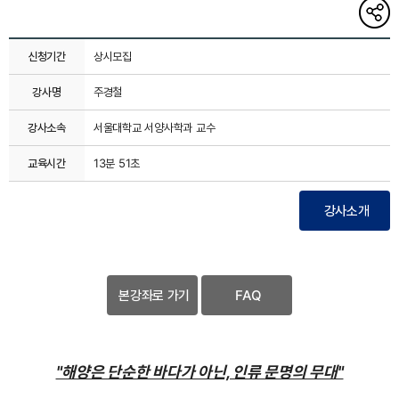
해당
게시글
링크
복사하기
신청기간
상시모집
강사명
주경철
강사소속
서울대학교 서양사학과 교수
교육시간
13분 51초
강사소개
본강좌로 가기
FAQ
"해양은 단순한 바다가 아닌, 인류 문명의 무대"