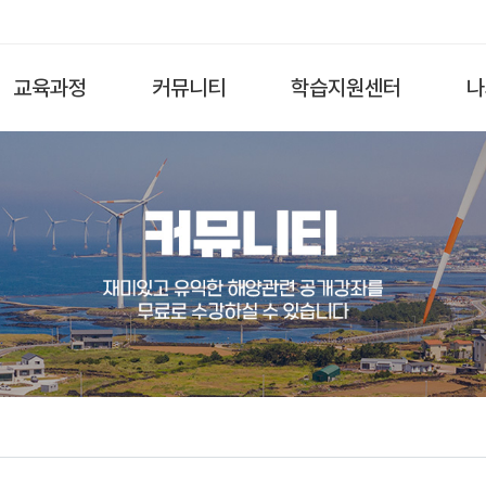
교육과정
커뮤니티
학습지원센터
나
전체
수강후기
공지사항
해양과학·환경
이벤트
자료실
해양영토·역사
자유게시판
FAQ
해양산업
Q&A
해양문화
해양진로