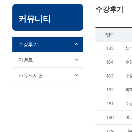
서브
수강후기
커뮤니티
본문영역
번호
수강후기
185
쓰레
이벤트
184
수강
자유게시판
183
수강
182
과학
181
수
180
바다
179
다른